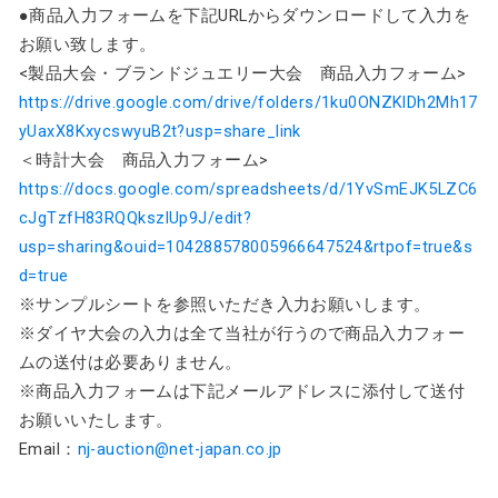
●商品入力フォームを下記URLからダウンロードして入力を
お願い致します。
<製品大会・ブランドジュエリー大会 商品入力フォーム>
https://drive.google.com/drive/folders/1ku0ONZKlDh2Mh17
yUaxX8KxycswyuB2t?usp=share_link
＜時計大会 商品入力フォーム>
https://docs.google.com/spreadsheets/d/1YvSmEJK5LZC6
cJgTzfH83RQQkszlUp9J/edit?
usp=sharing&ouid=104288578005966647524&rtpof=true&s
d=true
※サンプルシートを参照いただき入力お願いします。
※ダイヤ大会の入力は全て当社が行うので商品入力フォー
ムの送付は必要ありません。
※商品入力フォームは下記メールアドレスに添付して送付
お願いいたします。
Email：
nj-auction@net-japan.co.jp