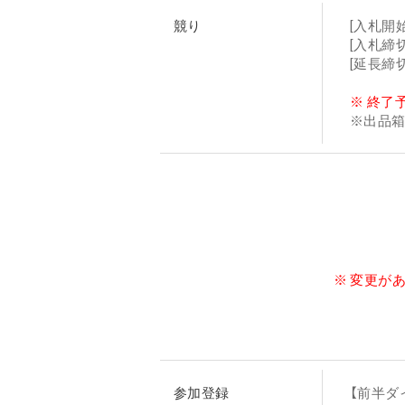
競り
[入札開始
[入札締切
[延長締
※ 終了
※出品
※ 変更が
参加登録
【前半ダ