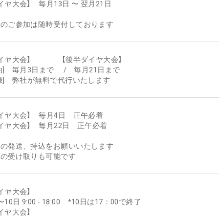
イヤ大会】 毎月13日 〜 翌月21日
へのご参加は随時受付しております
ダイヤ大会】 【後半ダイヤ大会】
約] 毎月3日まで / 毎月21日まで
録] 弊社が無料で代行いたします
イヤ大会】 毎月4日 正午必着
イヤ大会】 毎月22日 正午必着
目の発送、持込をお願いいたします
祝の受け取りも可能です
イヤ大会】
0日 9:00 - 18:00 *10日は17：00で終了
イヤ大会】