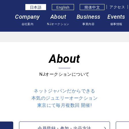
アクセス
日本語
English
簡体中⽂
Company
About
Business
Events
会社案内
NJオークション
事業内容
催事情報
About
NJオークションについて
ネットジャパンだからできる
本気のジュエリーオークション
東京にて毎月複数回 開催!
会員登録・参加・出品方法