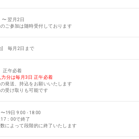
 〜 翌月2日
へのご参加は随時受付しております
約] 毎月2日まで
 正午必着
入力分は毎月3日 正午必着
目の発送、持込をお願いいたします
祝の受け取りも可能です
19日 9:00 - 18:00
は17：00で終了
箱数によって段階的に終了いたします