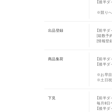
【後半ダ
※競り
出品登録
【前半
[箱数予
[情報登
商品集荷
【前半ダ
【後半ダ
※お早
※土日
下見
【前半ダ
毎月8日〜1
【後半ダ