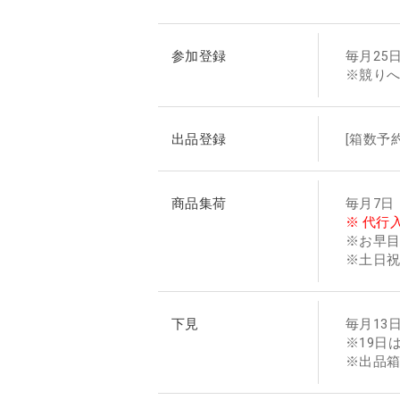
参加登録
毎月25日
※競り
出品登録
[箱数予
商品集荷
毎月7日
※ 代行
※お早
※土日
下見
毎月13日〜
※19日
※出品